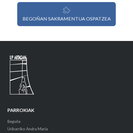
BEGOÑAN SAKRAMENTUA OSPATZEA
PARROKIAK
Begoña
Uribarriko Andra Maria