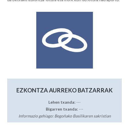
EZKONTZA AURREKO BATZARRAK
Lehen txanda:
---
Bigarren txanda:
---
Informazio gehiago: Begoñako Basilikaren sakristian