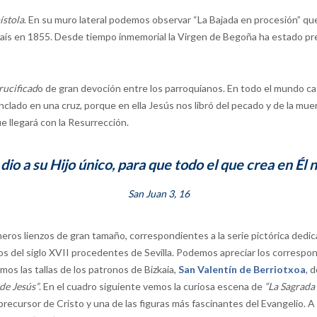
ístola
. En su muro lateral podemos observar “La Bajada en procesión” qu
aís en 1855. Desde tiempo inmemorial la Virgen de Begoña ha estado prese
rucificad
o de gran devoción entre los parroquianos. En todo el mundo cató
nclado en una cruz, porque en ella Jesús nos libró del pecado y de la mu
ue llegará con la Resurrección.
o a su Hijo único, para que todo el que crea en Él 
San Juan 3, 16
eros lienzos de gran tamaño, correspondientes a la serie pictórica dedi
ños del siglo XVII procedentes de Sevilla. Podemos apreciar los correspo
mos las tallas de los patronos de Bizkaia,
San Valentín de Berriotxoa
, 
de Jesús”
. En el cuadro siguiente vemos la curiosa escena de
“La Sagrada 
l precursor de Cristo y una de las figuras más fascinantes del Evangelio.