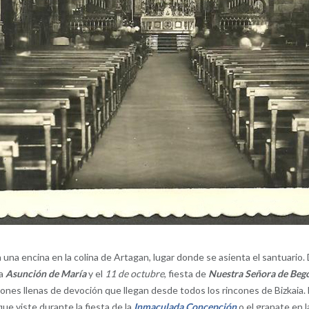
 una encina en la colina de Artagan, lugar donde se asienta el santuario.
la
Asunción de María
y el
11 de octubre
, fiesta de
Nuestra Señora de Beg
ones llenas de devoción que llegan desde todos los rincones de Bizkaia. 
ue viste durante la fiesta de la
Inmaculada Concepción
o el granate en l