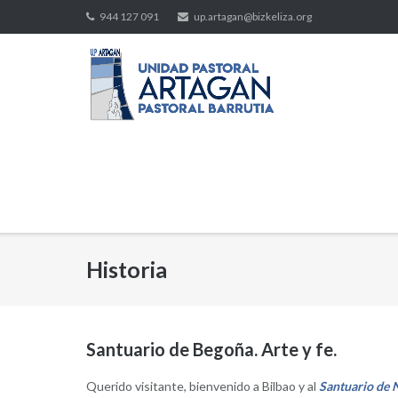
Saltar
944 127 091
up.artagan@bizkeliza.org
al
contenido
Historia
Santuario de Begoña. Arte y fe.
Querido visitante, bienvenido a Bilbao y al
Santuario de 