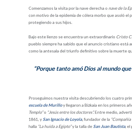
Comenzamos la visita por la nave derecha o
nave de la Ep
con motivo de la epidemia de cólera morbo que asoló el p
protegiendo a sus hijos.
Bajo este lienzo se encuentra un extraordinario
Cristo C
pueblo siempre ha sabido que el anuncio cristiano está a
como la antesala del triunfo definitivo sobre la muerte q
“Porque tanto amó Dios al mundo que di
Proseguimos nuestra visita descubriendo los cuatro prim
escuela de Murillo
y llegaron a Bizkaia en los primeros a
Templo”
o
“Jesús entre los doctores”.
Entre medio, adverti
1861, y
San Ignacio de Loyola
,
fundador de la
“Compañía 
halla
“La huida a Egipto”
y la talla de
San Juan Bautista
, e