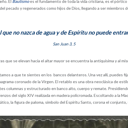
reño. El
Bautismo
es el fundamento de toda la vida cristiana, es el pórtico 
del pecado y regenerados como hijos de Dios, llegando a ser miembros de 
l que no nazca de agua y de Espíritu no puede entra
San Juan 3, 5
as que se elevan hacia el altar mayor se encuentra la antiquísima y al mi
tamos a que te sientes en los bancos delanteros. Una vez allí, puedes fij
grama coronado de la Virgen. El retablo es una obra neoclásica de estilo
s columnas y estructurado en banco alto, cuerpo y remate. Presidiendo 
mienzos del siglo XIV realizada en madera policromada. Escoltando a la Ma
l ático, la figura de paloma, símbolo del Espíritu Santo, corona el conjun