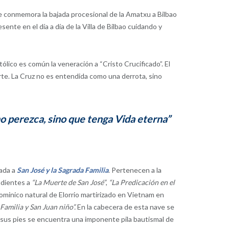
e conmemora la bajada procesional de la Amatxu a Bilbao
nte en el día a día de la Villa de Bilbao cuidando y
lico es común la veneración a “Cristo Crucificado”. El
erte. La Cruz no es entendida como una derrota, sino
no perezca, sino que tenga Vida eterna”
cada a
San José y la Sagrada Familia
. Pertenecen a la
ndientes a
“La Muerte de San José”
,
“La Predicación en el
dominico natural de Elorrio martirizado en Vietnam en
Familia y San Juan niño”.
En la cabecera de esta nave se
 A sus pies se encuentra una imponente pila bautismal de