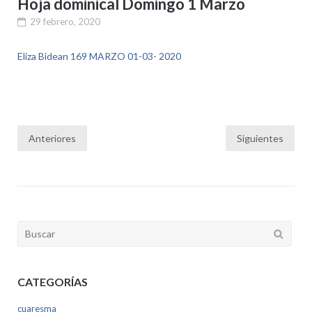
Hoja dominical Domingo 1 Marzo
29 febrero, 2020
Eliza Bidean 169 MARZO 01-03- 2020
Paginación
Anteriores
Siguientes
de
entradas
Buscar:
CATEGORÍAS
cuaresma